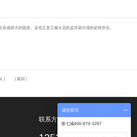
场会造成很大的隐患。这也正是工频火花机监控器出现的必然所在。
义
] [
返回
]
请您留言
联系方式
第七城400-879-3287