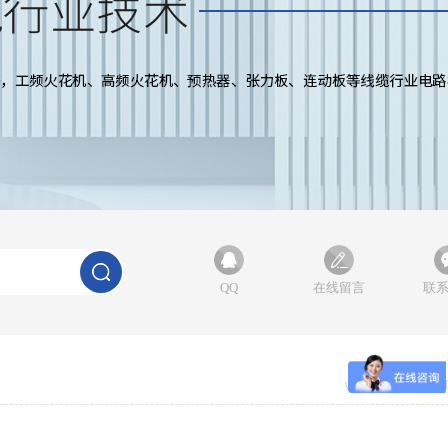
QQ
在线留言
联
www.chuangxiang